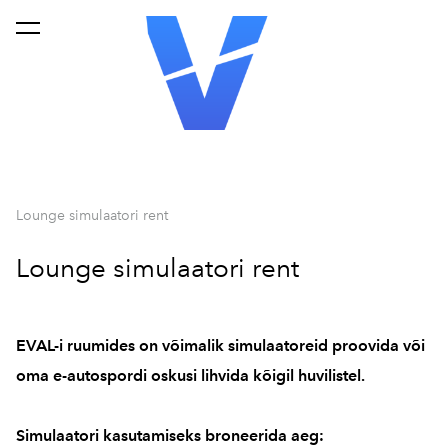
lisati ostukorvi.
Vaata ostukorvi
Lounge simulaatori rent
Lounge simulaatori rent
EVAL-i ruumides on võimalik simulaatoreid proovida või
oma e-autospordi oskusi lihvida kõigil huvilistel.
Simulaatori kasutamiseks broneerida aeg: