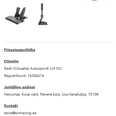
Privaatsuspoliitika
Ettevõte
Eesti Virtuaalse Autospordi Liit OÜ.
Registrikood: 16206614
Juriidiline aadress
Harjumaa, Kose vald, Palvere küla, Uus-Vanakubja, 75108
Kontakt
store@simracing.ee