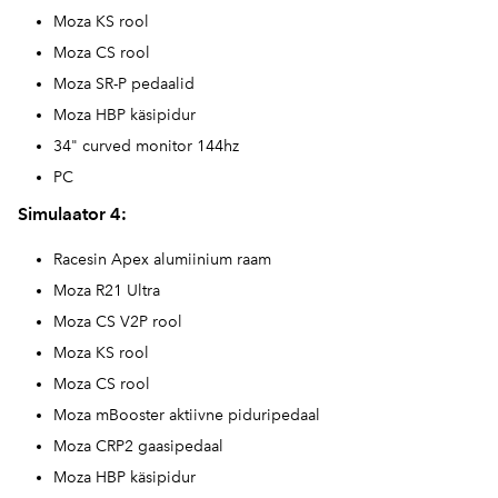
Moza KS rool
Moza CS rool
Moza SR-P pedaalid
Moza HBP käsipidur
34" curved monitor 144hz
PC
Simulaator 4:
Racesin Apex alumiinium raam
Moza R21 Ultra
Moza CS V2P rool
Moza KS rool
Moza CS rool
Moza mBooster aktiivne piduripedaal
Moza CRP2 gaasipedaal
Moza HBP käsipidur