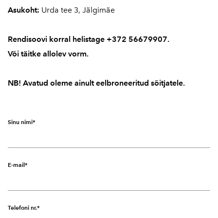
Asukoht:
Urda tee 3, Jälgimäe
Rendisoovi korral helistage +372 56679907.
Või täitke allolev vorm.
NB! Avatud oleme ainult eelbroneeritud sõitjatele.
Sinu nimi
E-mail
Telefoni nr.