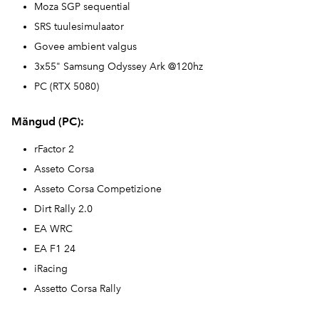
Moza SGP sequential
SRS tuulesimulaator
Govee ambient valgus
3x55" Samsung Odyssey Ark @120hz
PC (RTX 5080)
Mängud (PC):
rFactor 2
Asseto Corsa
Asseto Corsa Competizione
Dirt Rally 2.0
EA WRC
EA F1 24
iRacing
Assetto Corsa Rally