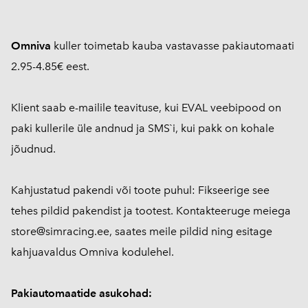
Omniva
kuller toimetab kauba vastavasse pakiautomaati
2.95-4.85€ eest.
Klient saab e-mailile teavituse, kui EVAL veebipood on
paki kullerile üle andnud ja SMS`i, kui pakk on kohale
jõudnud.
Kahjustatud pakendi või toote puhul: Fikseerige see
tehes pildid pakendist ja tootest. Kontakteeruge meiega
store@simracing.ee, saates meile pildid ning esitage
kahjuavaldus Omniva kodulehel.
Pakiautomaatide asukohad: