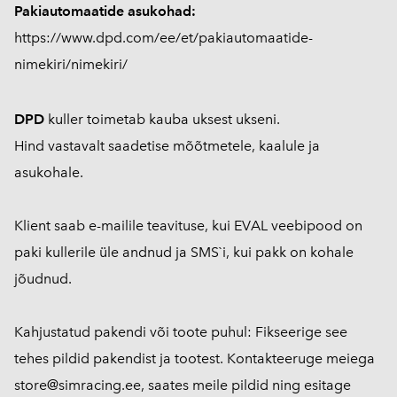
Pakiautomaatide asukohad:
https://www.dpd.com/ee/et/pakiautomaatide-
nimekiri/nimekiri/
DPD
kuller toimetab kauba uksest ukseni.
Hind vastavalt saadetise mõõtmetele, kaalule ja
asukohale.
Klient saab e-mailile teavituse, kui EVAL veebipood on
paki kullerile üle andnud ja SMS`i, kui pakk on kohale
jõudnud.
Kahjustatud pakendi või toote puhul: Fikseerige see
tehes pildid pakendist ja tootest. Kontakteeruge meiega
store@simracing.ee, saates meile pildid ning esitage