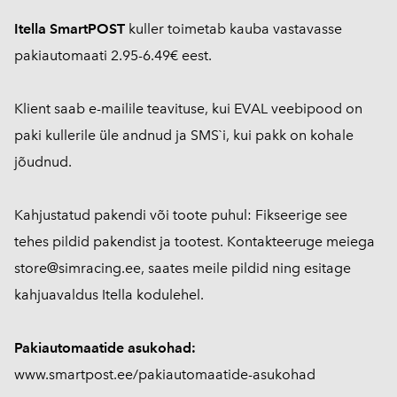
Itella SmartPOST
kuller toimetab kauba vastavasse
pakiautomaati 2.95-6.49€ eest.
Klient saab e-mailile teavituse, kui EVAL veebipood on
paki kullerile üle andnud ja SMS`i, kui pakk on kohale
jõudnud.
Kahjustatud pakendi või toote puhul: Fikseerige see
tehes pildid pakendist ja tootest. Kontakteeruge meiega
store@simracing.ee, saates meile pildid ning esitage
kahjuavaldus Itella kodulehel.
Pakiautomaatide asukohad:
www.smartpost.ee/pakiautomaatide-asukohad