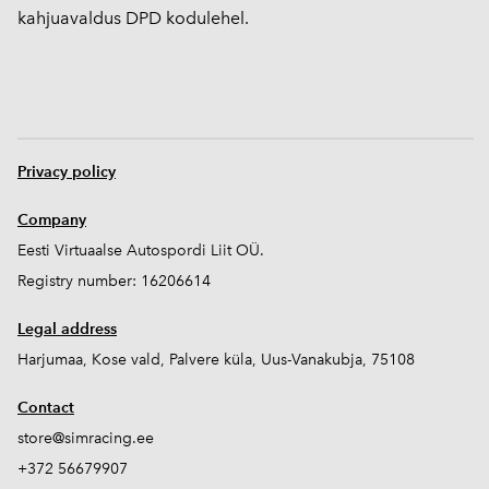
kahjuavaldus DPD kodulehel.
Privacy policy
Company
Eesti Virtuaalse Autospordi Liit OÜ.
Registry number: 16206614
Legal address
Harjumaa, Kose vald, Palvere küla, Uus-Vanakubja, 75108
Contact
store@simracing.ee
+372 56679907