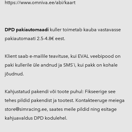
https://www.omniva.ee/abi/kaart
DPD pakiautomaadi
kuller toimetab kauba vastavasse
pakiautomaati 2.5-4.8€ eest.
Klient saab e-mailile teavituse, kui EVAL veebipood on
paki kullerile üle andnud ja SMS`i, kui pakk on kohale
jõudnud.
Kahjustatud pakendi või toote puhul: Fikseerige see
tehes pildid pakendist ja tootest. Kontakteeruge meiega
store@simracing.ee, saates meile pildid ning esitage
kahjuavaldus DPD kodulehel.