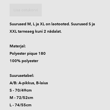
Lisa ostukorvi
Suurused M, L ja XL on laotooted. Suurused S ja
XXL tarneaeg kuni 2 nädalat.
Materjal:
Polyester pique 180
100% polyester
Suurusetabel:
A/B: A-pikkus, B-laius
S - 70/49cm
M - 72/52cm
L - 74/55cm