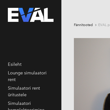
Fännitooted
EVAL p
Esileht
Lounge simulaatori
rent
Simulaatori rent
üritustele
Simulaatori
komplekteerimine