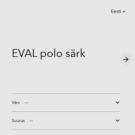
Eesti
lisati ostukorvi.
Vaata ostukorvi
Eesti
English
EVAL polo särk
Värv
Suurus